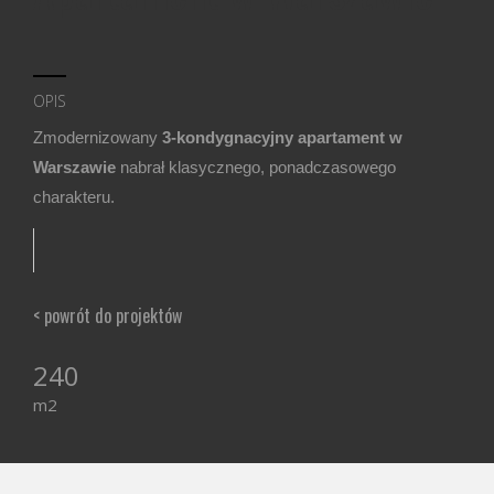
OPIS
Z
modernizowany
3-kondygnacyjny apartament w
Warszawie
nabrał klasycznego, ponadczasowego
charakteru.
< powrót do projektów
240
m2