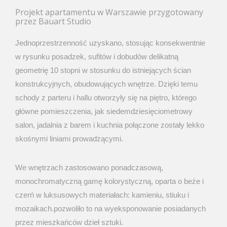
Projekt apartamentu w Warszawie przygotowany
przez Bauart Studio
J
ednoprzestrzenność uzyskano, stosując konsekwentnie
w rysunku posadzek, sufit
ó
w i dobud
ó
w delikatną
geometrię 10 stopni w stosunku do istniejących ścian
konstrukcyjnych, obudowujących wnętrze.
D
zięki temu
schody z parteru
i
hallu otworzyły się na piętro, kt
ó
rego
gł
ó
wne pomieszczenia,
jak
siedemdziesięciometrowy
salon, jadalnia z barem i kuchnia połączone zostały lekko
skośnymi liniami prowadzącymi.
W
e wnętrzach zastosowano ponadczasową,
monochromatyczną gamę kolorystyczną, oparta o
beże
i
czerń
w
luksusowych materiałach: kamieniu, stiuku i
mozaikach.pozwoliło to na wyeksponowanie posiadanych
przez
mieszkańców
dzieł sztuki.