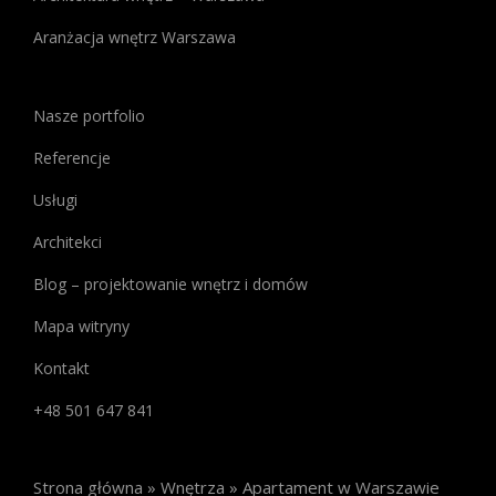
Kasyno
Najlepsze
,
Aranżacja wnętrz Warszawa
które
oferuje
szeroką
Nasze portfolio
gamę
Referencje
informacji
na
Usługi
temat
Architekci
najlepszych
kasyn
Blog – projektowanie wnętrz i domów
online.
Jeśli
Mapa witryny
interesują
Kontakt
Cię
bonusy
+48 501 647 841
bez
depozytu
,
znajdziesz
Strona główna
»
Wnętrza
»
Apartament w Warszawie