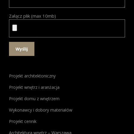
Załącz plik (max 10mb)
W
poszukiwaniu
Projekt architektoniczny
idealnego
miejsca
Projekt wnętrz i aranżacja
do
Projekt domu z wnętrzem
gry,
warto
Wykonawcy i dobory materiałów
zwrócić
uwagę
Projekt cennik
na
Architektura wnętrz – Warszawa