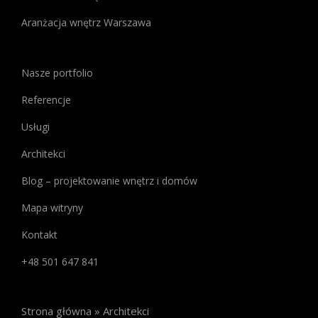
Kasyno
Najlepsze
,
Aranżacja wnętrz Warszawa
które
oferuje
szeroką
Nasze portfolio
gamę
Referencje
informacji
na
Usługi
temat
Architekci
najlepszych
kasyn
Blog – projektowanie wnętrz i domów
online.
Jeśli
Mapa witryny
interesują
Kontakt
Cię
bonusy
+48 501 647 841
bez
depozytu
,
znajdziesz
Strona główna
»
Architekci