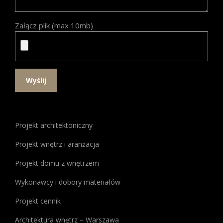
Załącz plik (max 10mb)
W
poszukiwaniu
Projekt architektoniczny
idealnego
miejsca
Projekt wnętrz i aranżacja
do
Projekt domu z wnętrzem
gry,
warto
Wykonawcy i dobory materiałów
zwrócić
uwagę
Projekt cennik
na
Architektura wnętrz – Warszawa