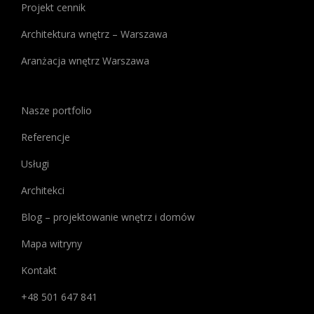
uwagę
Projekt cennik
na
Architektura wnętrz – Warszawa
Kasyno
Najlepsze
,
Aranżacja wnętrz Warszawa
które
oferuje
szeroką
Nasze portfolio
gamę
Referencje
informacji
na
Usługi
temat
Architekci
najlepszych
kasyn
Blog – projektowanie wnętrz i domów
online.
Jeśli
Mapa witryny
interesują
Kontakt
Cię
bonusy
+48 501 647 841
bez