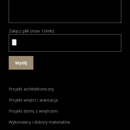
Załącz plik (max 10mb)
W
poszukiwaniu
Projekt architektoniczny
idealnego
miejsca
Projekt wnętrz i aranżacja
do
Projekt domu z wnętrzem
gry,
warto
Wykonawcy i dobory materiałów
zwrócić