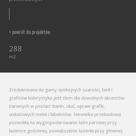
< powrót do projektów
288
m2
Zredukowana do gamy spokojnych szarości, bieli i
grafitów kolorystyka jest tłem dla dowolnych akcentów
barwnych w postaci tkanin, obić, opraw grafik,
unikatowych mebli i bibelotów. Niewielka przebudowa
pozwoliła na wygospodarowanie łaźni parowej przy
łazience gościnnej, powiększenie łazienki przy głównej