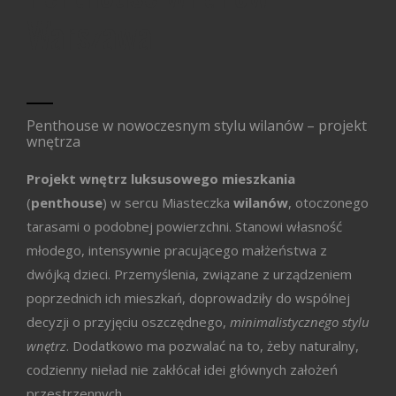
Warszawa
Penthouse w nowoczesnym stylu wilanów – projekt
wnętrza
Projekt wnętrz luksusowego mieszkania
(
penthouse
) w sercu Miasteczka
wilan
ów
, otoczonego
tarasami o podobnej powierzchni. Stanowi własność
młodego, intensywnie pracującego małżeństwa z
dwójką dzieci. Przemyślenia, związane z urządzeniem
poprzednich ich mieszkań, doprowadziły do wspólnej
decyzji o przyjęciu oszczędnego,
minimalistycznego stylu
wnętrz
. Dodatkowo ma pozwalać na to, żeby naturalny,
codzienny nieład nie zakłócał idei głównych założeń
przestrzennych.