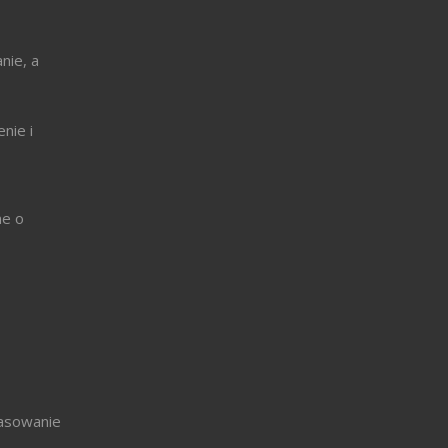
nie, a
nie i
ne o
pasowanie