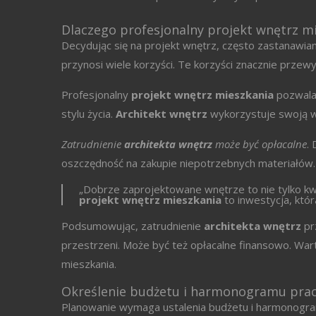
Dlaczego profesjonalny projekt wnętrz mi
Decydując się na projekt wnętrz, często zastanawiamy
przynosi wiele korzyści. Te korzyści znacznie przewy
Profesjonalny
projekt wnętrz mieszkania
pozwala 
stylu życia.
Architekt wnętrz
wykorzystuje swoją wi
Zatrudnienie
architekta wnętrz
może być opłacalne
.
oszczędność na zakupie niepotrzebnych materiałów.
„Dobrze zaprojektowane wnętrze to nie tylko kw
projekt wnętrz mieszkania
to inwestycja, któr
Podsumowując, zatrudnienie
architekta wnętrz
prz
przestrzeni. Może być też opłacalne finansowo. War
mieszkania.
Określenie budżetu i harmonogramu pra
Planowanie wymaga ustalenia budżetu i harmonogram