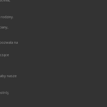
chnia,
 rodziny.
iany,
 pozwala na
ączące
, aby nasze
strój.