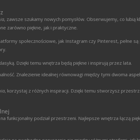
rz
ia
, zawsze szukamy nowych pomysłów. Obserwujemy, co lubią kli
ne zarówno piękne, jak i praktyczne.
 Platformy społecznościowe, jak Instagram czy Pinterest, pełne s
ry.
lasyką. Dzięki temu wnętrza będą piękne i inspirują przez lata.
jonalność. Znalezienie idealnej równowagi między tymi dwoma aspe
nia
, korzystaj z różnych inspiracji. Dzięki temu stworzysz przestr
lnej
na funkcjonalny podział przestrzeni. Najlepsze wnętrza łączą pię