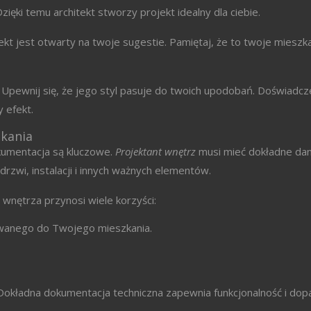
zięki temu architekt stworzy projekt idealny dla ciebie.
ekt jest otwarty na twoje sugestie. Pamiętaj, że to twoje mieszka
Upewnij się, że jego styl pasuje do twoich upodobań. Doświadcze
 efekt.
zkania
okumentacja są kluczowe.
Projektant wnętrz
musi mieć dokładne da
rzwi, instalacji i innych ważnych elementów.
wnętrza przynosi wiele korzyści:
owanego do Twojego mieszkania.
. Dokładna dokumentacja techniczna zapewnia funkcjonalność i do