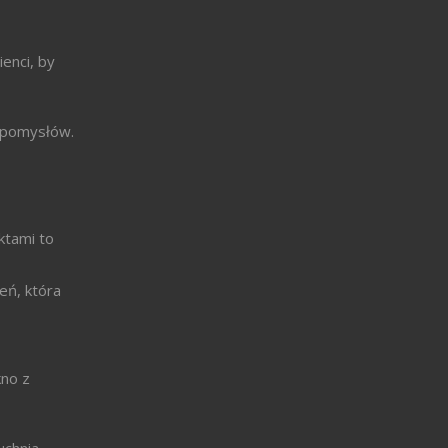
enci, by
ą pomysłów.
ktami to
zeń, która
kno z