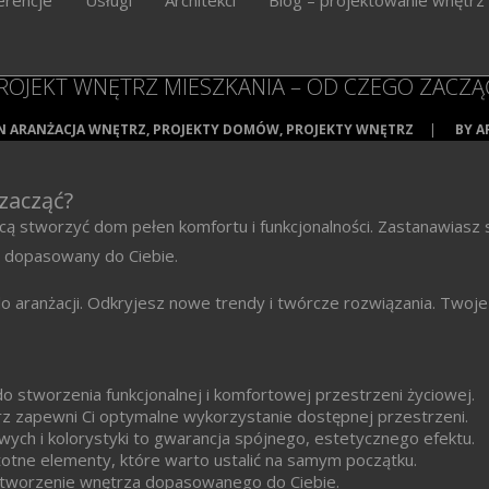
ROJEKT WNĘTRZ MIESZKANIA – OD CZEGO ZACZĄ
IN
ARANŻACJA WNĘTRZ
,
PROJEKTY DOMÓW
,
PROJEKTY WNĘTRZ
|
BY
A
zacząć?
cą stworzyć dom pełen komfortu i funkcjonalności. Zastanawiasz s
st dopasowany do Ciebie.
 aranżacji. Odkryjesz nowe trendy i twórcze rozwiązania. Twoje
o stworzenia funkcjonalnej i komfortowej przestrzeni życiowej.
z zapewni Ci optymalne wykorzystanie dostępnej przestrzeni.
ch i kolorystyki to gwarancja spójnego, estetycznego efektu.
otne elementy, które warto ustalić na samym początku.
a stworzenie wnętrza dopasowanego do Ciebie.