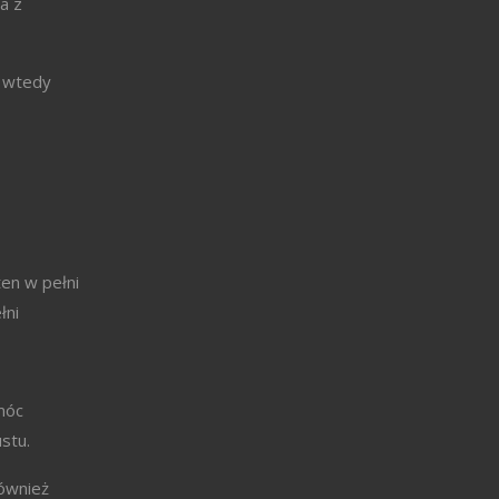
a z
o wtedy
ten w pełni
łni
móc
stu.
Również