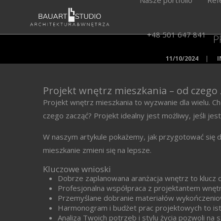
+48 501 647 841
P
11/10/2024
|
Projekt wnętrz mieszkania – od czego 
Projekt wnętrz mieszkania to wyzwanie dla wielu. Ch
czego zacząć? Projekt idealny jest możliwy, jeśli je
W naszym artykule pokażemy, jak przygotować się do
mieszkanie zmieni się na lepsze.
Kluczowe wnioski
Dobrze zaplanowana aranżacja wnętrz to klucz d
Profesjonalna współpraca z projektantem wnętr
Przemyślane dobranie materiałów wykończeniowy
Harmonogram i budżet prac projektowych to ist
Analiza Twoich potrzeb i stylu życia pozwoli n