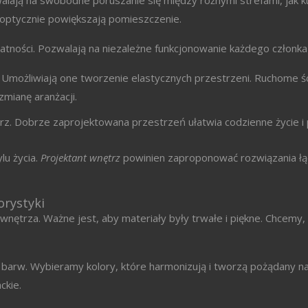
lają na swobodne poruszanie się między różnymi strefami, jak ku
 i optycznie powiększają pomieszczenie.
watności. Pozwalają na niezależne funkcjonowanie każdego członka
 Umożliwiają one tworzenie elastycznych przestrzeni. Ruchome śc
mianę aranżacji.
ętrz. Dobrze zaprojektowana przestrzeń ułatwia codzienne życie i
lu życia.
Projektant wnętrz
powinien zaproponować rozwiązania ł
orystyki
 wnętrza. Ważne jest, aby materiały były trwałe i piękne. Chcemy
 barw. Wybieramy kolory, które harmonizują i tworzą pożądany na
ckie.