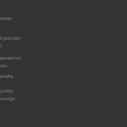
nienie
h potrzeb i
ń.
apewni też
ści.
jonalny
tycznej
i nowego