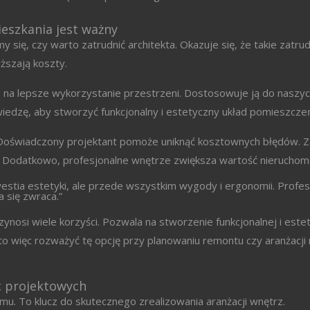
eszkania jest ważny
 się, czy warto zatrudnić architekta. Okazuje się, że takie zatrud
ższają koszty.
na lepsze wykorzystanie przestrzeni. Dostosowuje ją do naszyc
edzę, aby stworzyć funkcjonalny i estetyczny układ pomieszcze
 Doświadczony projektant pomoże uniknąć kosztownych błędów. Z
 Dodatkowo, profesjonalne wnętrze zwiększa wartość nieruchomo
estia estetyki, ale przede wszystkim wygody i ergonomii. Profes
a się zwraca.”
ynosi wiele korzyści. Pozwala na stworzenie funkcjonalnej i este
to więc rozważyć tę opcję przy planowaniu remontu czy aranżacj
c projektowych
u. To klucz do skutecznego zrealizowania aranżacji wnętrz.