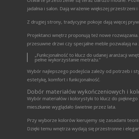
Otwarte przestrzenie są teraz bardzo modne. Pozwa
jadalnia i salon. Dają wrażenie większej przestrzeni
Z drugiej strony, tradycyjne pokoje dają więcej pry
Projektanci wnętrz proponują też nowe rozwiązania.
przesuwne drzwi czy specjalne meble pozwalają na z
„Funkcjonalność to klucz do udanej aranżacji wn
pełne wykorzystanie metrażu.”
Wybór najlepszego podejścia zależy od potrzeb i sty
estetykę, komfort i funkcjonalność.
Dobór materiałów wykończeniowych i kol
Wybór materiałów i kolorystyki to klucz do pięknego
mieszkanie wyglądało świetnie przez lata.
Przy wyborze kolorów kierujemy się zasadami teorii
Dzięki temu wnętrza wydają się przestronne i elegan