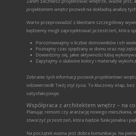
Zanim zaczniesz projektować wnętrze, ważne jest, a
projektantem wnętrz
pozwoli na dokładną analizę ty
Warto przeprowadzić z klientami szczegółowy wywiad
będziemy mogli zaprojektować przestrzeń, która spe
Porozmawiajmy o liczbie domowników i ich wiek
Poznajmy czas spędzany w domu oraz najczęśc
Dowiedzmy się, jakie aktywności lubią wykony
Zapytajmy o ulubione kolory i materiały wykońc
Zebranie tych informacji pozwoli
projektantowi wnętr
odzwierciedli Twój styl życia. To kluczowy etap, be
satysfakcjonuje.
Współpraca z architektem wnętrz – na co
Planując remont czy aranżację nowego mieszkania,
stworzyć przestrzeń, która będzie funkcjonalna i pi
Na początek ważna jest dobra komunikacja. Na pier