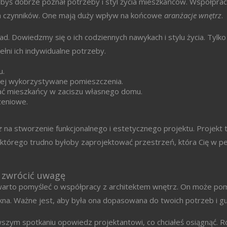
byś dobrze poznał potrzeby i styl życia mieszkańców. Współprac
ch czynników. One mają duży wpływ na końcowe
aranżacje wnętrz
.
. Dowiedzmy się o ich codziennych nawykach i stylu życia. Tylk
łni ich indywidualne potrzeby.
u.
iej wykorzystywane pomieszczenia.
wać mieszkańcy w zaciszu własnego domu.
zeniowe.
z
na stworzenie funkcjonalnego i estetycznego projektu. Projekt 
z którego trudno byłoby zaprojektować przestrzeń, która Cię w pe
 zwrócić uwagę
 warto pomyśleć o współpracy z architektem wnętrz. On może po
ękna. Ważne jest, aby była ona dopasowana do twoich potrzeb i gu
wszym spotkaniu opowiedz projektantowi, co chciałeś osiągnąć. 