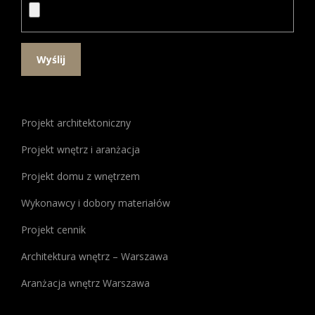
W
poszukiwaniu
Projekt architektoniczny
idealnego
miejsca
Projekt wnętrz i aranżacja
do
Projekt domu z wnętrzem
gry,
warto
Wykonawcy i dobory materiałów
zwrócić
uwagę
Projekt cennik
na
Architektura wnętrz – Warszawa
Kasyno
Najlepsze
,
Aranżacja wnętrz Warszawa
które
oferuje