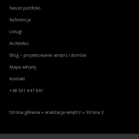
szeroką
Nasze portfolio
gamę
Referencje
informacji
na
Usługi
temat
Architekci
najlepszych
kasyn
Blog – projektowanie wnętrz i domów
online.
Jeśli
Mapa witryny
interesują
Kontakt
Cię
bonusy
+48 501 647 841
bez
depozytu
,
znajdziesz
Strona główna
»
aranżacja wnętrz
»
Strona 3
tam
aktualne
oferty,